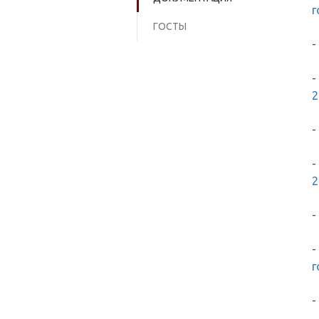
г
ГОСТЫ
-
-
2
-
-
2
-
-
г
-